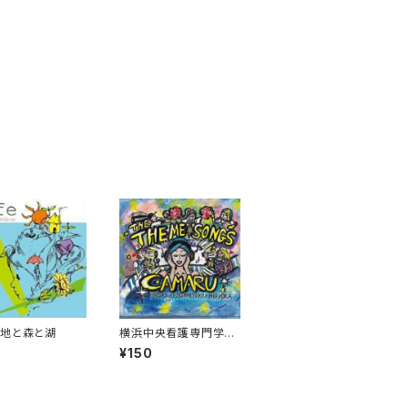
地と森と湖
横浜中央看護専門学校
校歌
¥150