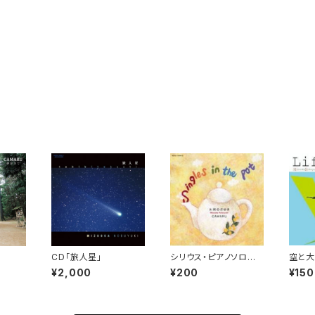
CD「旅人星」
シリウス・ピアノソロ譜
空と大
（初級）
¥2,000
¥200
¥150