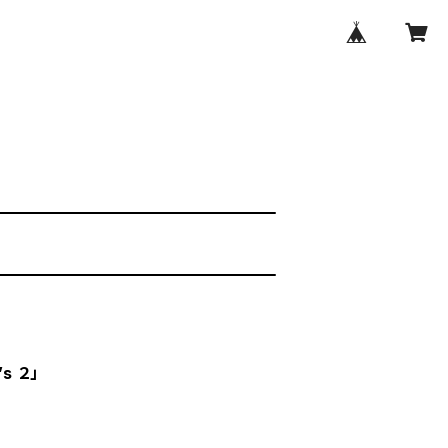
’s ２」