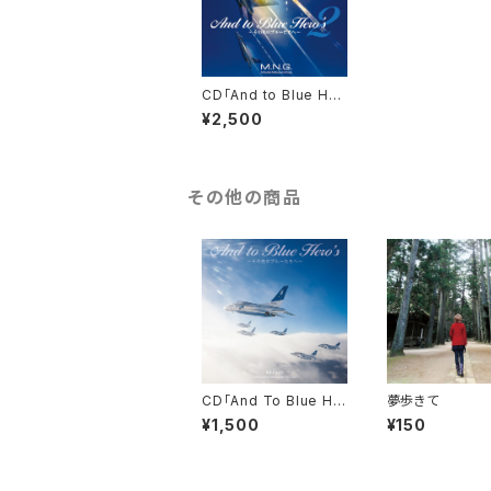
CD「And to Blue Her
o’s ２」
¥2,500
その他の商品
CD「And To Blue He
夢歩きて
ro's ～その先のブルー
¥1,500
¥150
たちへ～」