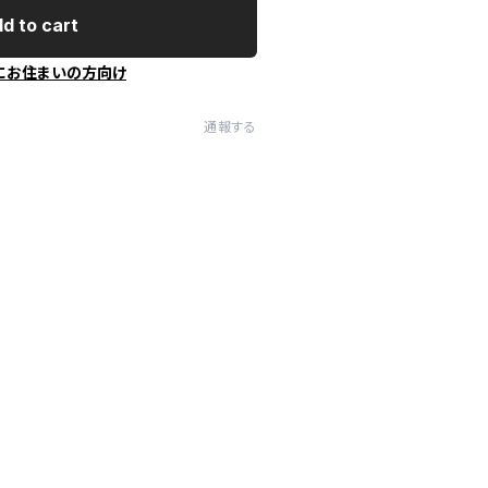
d to cart
にお住まいの方向け
通報する