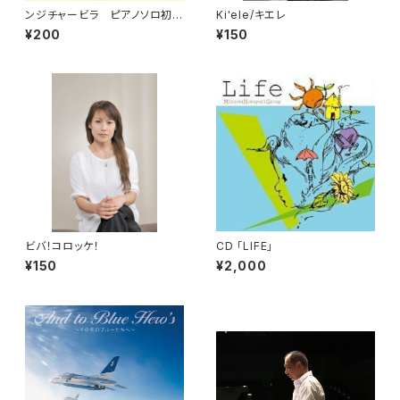
ンジチャービラ ピアノソロ初
Ki'ele/キエレ
級
¥200
¥150
ビバ！コロッケ！
CD 「LIFE」
¥150
¥2,000