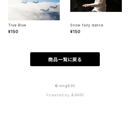
True Blue
Snow fairy dance
¥150
¥150
商品一覧に戻る
© mng630
Powered by