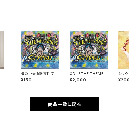
横浜中央看護専門学校
CD 「THE THEME S
シリウ
校歌
ONGS！」
（初級
¥150
¥2,000
¥20
商品一覧に戻る