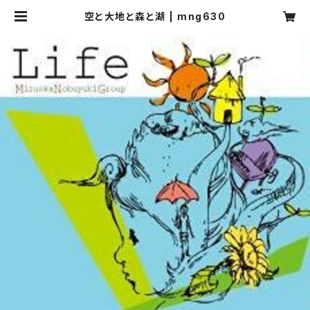
空と大地と森と湖 | mng630