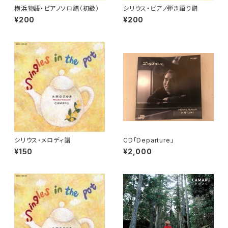
横浜物語・ピアノソロ譜（初級）
シリウス・ピアノ弾き語り譜
¥200
¥200
シリウス・メロディ譜
CD「Departure」
¥150
¥2,000