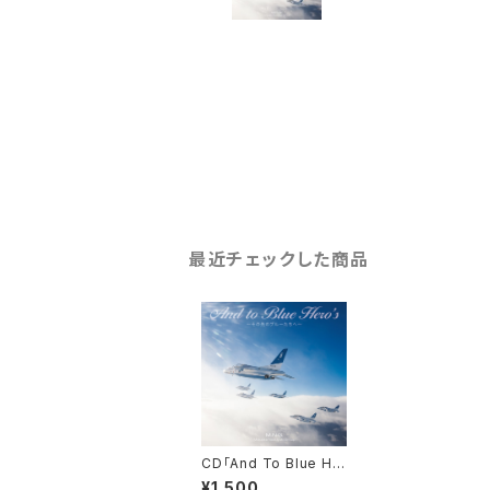
最近チェックした商品
CD「And To Blue He
ro's ～その先のブルー
¥1,500