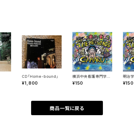
CD「Home-bound」
横浜中央看護専門学校
明治学
校歌
ンフッ
¥1,800
¥150
¥150
ジソン
商品一覧に戻る