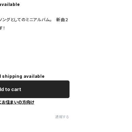
available
ソングとしてのミニアルバム。 新曲２
す！
l shipping available
d to cart
にお住まいの方向け
通報する