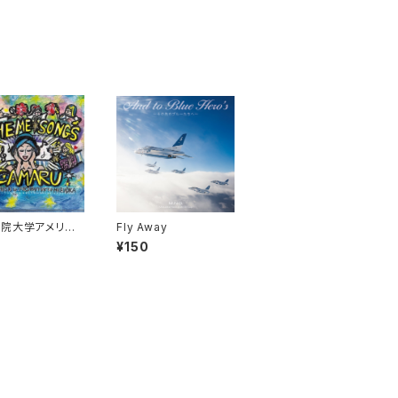
院大学アメリカ
Fly Away
トボール部イメー
¥150
グ ～Touch D
own! For SAINTS!