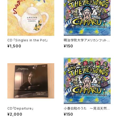
CD 「Singles in the Pot」
明治学院大学アメリカンフットボ
ール部イメージソング ～Tou
¥1,500
¥150
ch Down! For SAINTS!
CD「Departure」
小春日和のうた ～見沼天然温
泉小春日和イメージソング～
¥2,000
¥150