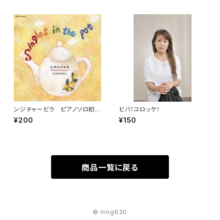
ンジチャービラ ピアノソロ初
ビバ！コロッケ！
級
¥200
¥150
商品一覧に戻る
© mng630