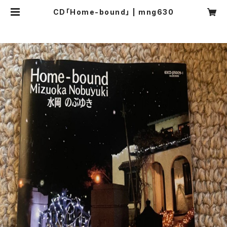
CD「Home-bound」 | mng630